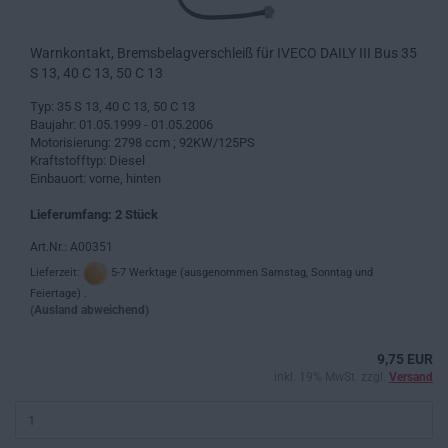
Warnkontakt, Bremsbelagverschleiß für IVECO DAILY III Bus 35
S 13, 40 C 13, 50 C 13
Typ: 35 S 13, 40 C 13, 50 C 13
Baujahr: 01.05.1999 - 01.05.2006
Motorisierung: 2798 ccm ; 92KW/125PS
Kraftstofftyp: Diesel
Einbauort: vorne, hinten
Lieferumfang: 2 Stück
Art.Nr.: A00351
Lieferzeit:
5-7 Werktage (ausgenommen Samstag, Sonntag und
Feiertage) .
(Ausland abweichend)
9,75 EUR
inkl. 19% MwSt. zzgl.
Versand