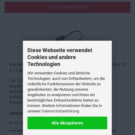
IN DEN WARENKORB
Diese Webseite verwendet
Cookies und andere
Technologien
Warnkontakt, Bremsbelagverschleiß für IVECO DAILY III Bus 35
S 13, 40 C 13, 50 C 13
Wir verwenden Cookies und ähnliche
Technologien, auch von Drittanbietern, um die
Typ: 35 S 13, 40 C 13, 50 C 13
ordentliche Funktionsweise der Website zu
Baujahr: 01.05.1999 - 01.05.2006
gewährleisten, die Nutzung unseres
Motorisierung: 2798 ccm ; 92KW/125PS
Angebotes zu analysieren und Ihnen ein
Kraftstofftyp: Diesel
bestmögliches Einkaufserlebnis bieten zu
Einbauort: vorne, hinten
können. Weitere Informationen finden Sie in
unserer
Datenschutzerklärung
.
Lieferumfang: 1 Stück
Alle Akzeptieren
Art.Nr.: A00496
Lieferzeit:
ca. 3 Werktage (ausgenommen Samstag, Sonntag und