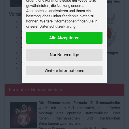
ordentliche Funktionsweise der Website zu
Bremsfläche wird eine Optimierung des
gewährleisten, die Nutzung unseres
Bremssystems erzielt.
Angebotes zu analysieren und Ihnen ein
Vorteile Zimmermann Bremsen:
bestmögliches Einkaufserlebnis bieten zu
können. Weitere Informationen finden Sie in
besseres Nassbremsverhalten
unserer
Datenschutzerklärung
.
Bremsstaub und Wasser werden
permanent abgeführt
sportlichere Optik
Alle Akzeptieren
bessere Optik durch Anti-
Korrosionsbeschichtung
Coat Z
spürbare Verbesserung der Bremsleistung Ihres Fahrzeuges
Nur Notwendige
Bremsenfading wird vermieden
Austausch der Originalscheibe 1:1 möglich
nicht eintragungspflichtig - ABE wird mitgeliefert
Weitere Informationen
Formula Z-Bremsscheiben
Die
Zimmermann Formula Z Bremsscheibe
wurde mit dem Ziel konstruiert, bei einfacher
Montage eine optimale Bremswirkung unter
hohen mechanischen und thermischen
Belastungen zu erreichen.
Die von Zimmermann entwickelte 2-teilige