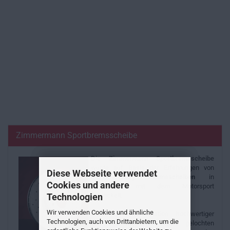
Zimmermann Sportbremsscheibe
Die
Zimmermann
Sportbremsscheibe
wurde auf Basis der Erfahrungen von
Diese Webseite verwendet
Serienfahrzeug
Bremsscheiben
in
Cookies und andere
Verbindung mit dem Motorsport
Technologien
entwickelt.
Wir verwenden Cookies und ähnliche
Durch die Kombination hochwertiger
Technologien, auch von Drittanbietern, um die
Gussmaterialien mit einer gelochten