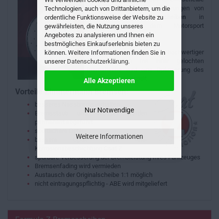
wurde auf Basis der Erfahrungen von
Technologien, auch von Drittanbietern, um die
Serienfahrzeug
Bremsscheiben
in
ordentliche Funktionsweise der Website zu
Verbindung mit dem Motorsport
gewährleisten, die Nutzung unseres
entwickelt.
Angebotes zu analysieren und Ihnen ein
bestmögliches Einkaufserlebnis bieten zu
Durch die Kombination hochwertiger
können. Weitere Informationen finden Sie in
Gussmaterialien mit einer gelochten
unserer
Datenschutzerklärung
.
Bremsfläche wird eine Optimierung des
Bremssystems erzielt.
Alle Akzeptieren
Vorteile Zimmermann Bremsen:
besseres Nassbremsverhalten
Nur Notwendige
Bremsstaub und Wasser werden
permanent abgeführt
sportlichere Optik
Weitere Informationen
bessere Optik durch Anti-
Korrosionsbeschichtung
Coat Z
spürbare Verbesserung der Bremsleistung Ihres Fahrzeuges
Bremsenfading wird vermieden
Austausch der Originalscheibe 1:1 möglich
nicht eintragungspflichtig - ABE wird mitgeliefert