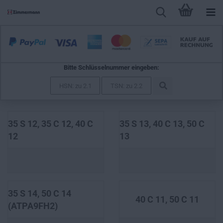
Bitte Schlüsselnummer eingeben:
DAILY III Bus
35 S 12, 35 C 12, 40 C
35 S 13, 40 C 13, 50 C
12
13
35 S 14, 50 C 14
40 C 11, 50 C 11
(ATPA9FH2)