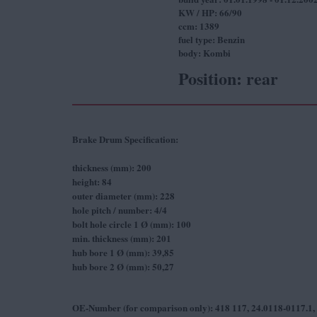
KW / HP: 66/90
ccm: 1389
fuel type: Benzin
body: Kombi
Position:
rear
Brake Drum Specification:
thickness (mm): 200
height: 84
outer diameter (mm): 228
hole pitch / number: 4/4
bolt hole circle 1 Ø (mm): 100
min. thickness (mm): 201
hub bore 1 Ø (mm): 39,85
hub bore 2 Ø (mm): 50,27
OE-Number (for comparison only): 418 117, 24.0118-0117.1,