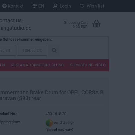
Kontakt
EN
Login
Wish list
ontact us
:
Shopping Cart
ningstudio.de
0,00 EUR
te Schlüsselnummer eingeben:
TEN
REKLAMATIONSBEURTEILUNG
SERVICE UND VIDEO
immermann Brake Drum for OPEL CORSA B
aravan (S93) rear
oduct No.:
430.1618.20
ipping time:
ca. 3-4 days
(abroad may vary)