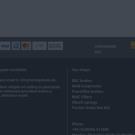
VERSENDEN
MIT
spute resolution
Our shops:
ny email is: info@tuningstudio.de.
EBC brakes
KAW suspension
ther obliged nor willing to participate
te settlement procedure before a
Powerflex bushes
arbitration board.
BMC Filters
Eibach springs
Fischer brake line kits
Phone:
+49 (0)33206.511880
Monday-Thursday 10:00-12:00 Uhr 