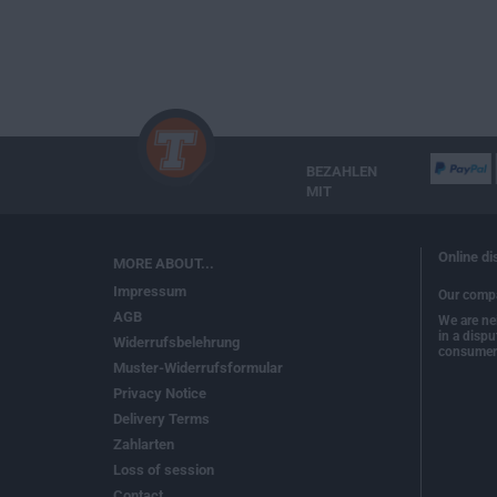
BEZAHLEN
MIT
Online di
MORE ABOUT...
Impressum
Our compa
AGB
We are nei
in a dispu
Widerrufsbelehrung
consumer 
Muster-Widerrufsformular
Privacy Notice
Delivery Terms
Zahlarten
Loss of session
Contact