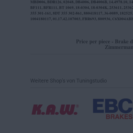
MBD006, BDR126, 02048, DB4006, DB4006B, 14.4978.10, 14.4
BF111, BFR111, BT 1069, 18-0304, 18-0304K, 253611, 25362
355 301-161, 8DT 355 302-861, 880418117, 36-0089, 182525
1004180117, 01.17.42.107003, FBR693, 800936, C6X004AB
Price per piece - Brake 
Zimmerman
Weitere Shop's von Tuningstudio