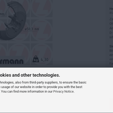
He
(EU
Z
Ot
Am
D-
in
Si
Bi
ei
or
Fa
okies and other technologies.
ologies, also from third-party suppliers, to ensure the basic
e usage of our website in order to provide you with the best
 You can find more information in our
Privacy Notice
.