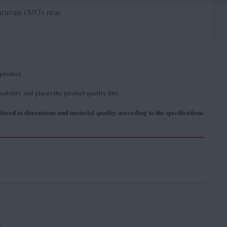
van (S93) rear
 product.
ibility and places the product quality first.
uced in dimensions and material quality according to the specifications
2