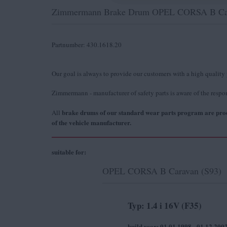
Zimmermann Brake Drum OPEL CORSA B Cara
Partnumber: 430.1618.20
Our goal is always to provide our customers with a high quality
Zimmermann - manufacturer of safety parts is aware of the respons
brake drums
of our standard wear parts program are prod
All
of the vehicle manufacturer.
suitable for:
OPEL CORSA B Caravan (S93)
Typ: 1.4 i 16V (F35)
build year: 01.01.1998 - 01.12.200