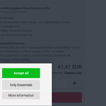
rstellerangaben/Manufacturers Info:
 Verantwortliche Person)
immermann
to Zimmermann Maschinen- und Apparatebau GmbH
 Leitzelbach 8
74889 Sinsheim-Dühren
fo@otto-zimmermann.de
cherheitshinweise:
tte beachten Sie, dass Fahrzeugersatzteile ausschließlich durch
ne Fachwerkstatt verbaut werden sollten, um deren
dnungsgemäße Funktion und die Verkehrssicherheit des
hrzeugs sicherzustellen.
41,41 EUR
Accept all
incl. 19% tax excl.
Shipping costs
Only Essentials
More information