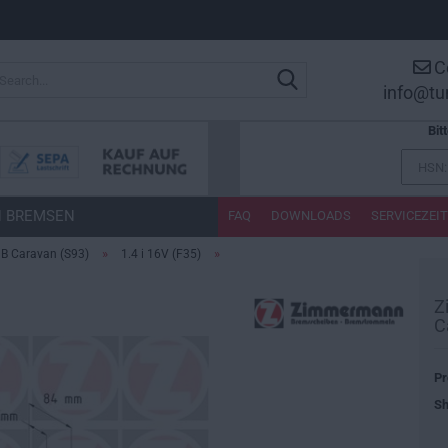
C
Search...
info@tu
Bit
 BREMSEN
FAQ
DOWNLOADS
SERVICEZEI
»
»
B Caravan (S93)
1.4 i 16V (F35)
Z
C
Pr
Sh