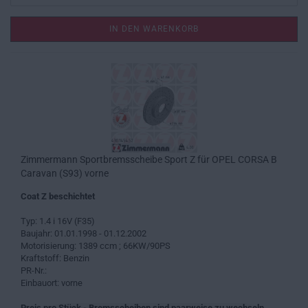
IN DEN WARENKORB
Zimmermann Sportbremsscheibe Sport Z für OPEL CORSA B
Caravan (S93) vorne
Coat Z beschichtet
Typ: 1.4 i 16V (F35)
Baujahr: 01.01.1998 - 01.12.2002
Motorisierung: 1389 ccm ; 66KW/90PS
Kraftstoff: Benzin
PR-Nr.:
Einbauort: vorne
Preis pro Stück - Bremsscheiben sind paarweise zu wechseln.