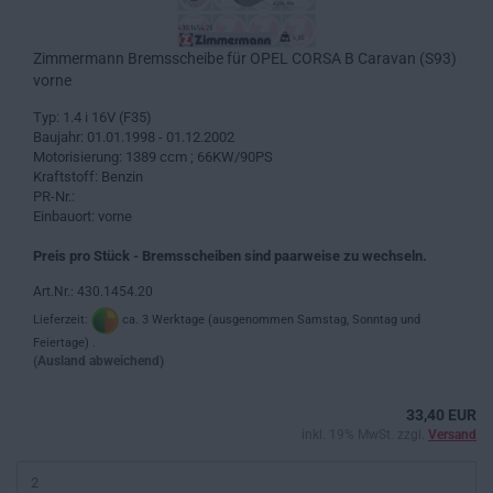
Zimmermann Bremsscheibe für OPEL CORSA B Caravan (S93)
vorne
Typ: 1.4 i 16V (F35)
Baujahr: 01.01.1998 - 01.12.2002
Motorisierung: 1389 ccm ; 66KW/90PS
Kraftstoff: Benzin
PR-Nr.:
Einbauort: vorne
Preis pro Stück - Bremsscheiben sind paarweise zu wechseln.
Art.Nr.: 430.1454.20
Lieferzeit:
ca. 3 Werktage (ausgenommen Samstag, Sonntag und
Feiertage) .
(Ausland abweichend)
33,40 EUR
inkl. 19% MwSt. zzgl.
Versand