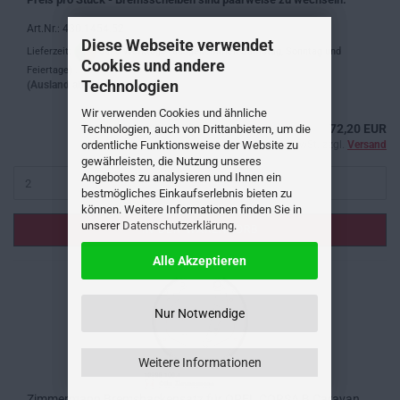
Art.Nr.: 430.1454.52
Diese Webseite verwendet
Lieferzeit:
ca. 3 Werktage (ausgenommen Samstag, Sonntag und
Cookies und andere
Feiertage) .
Technologien
(Ausland abweichend)
Wir verwenden Cookies und ähnliche
72,20 EUR
Technologien, auch von Drittanbietern, um die
ordentliche Funktionsweise der Website zu
inkl. 19% MwSt. zzgl.
Versand
gewährleisten, die Nutzung unseres
Angebotes zu analysieren und Ihnen ein
bestmögliches Einkaufserlebnis bieten zu
können. Weitere Informationen finden Sie in
unserer
Datenschutzerklärung
.
IN DEN WARENKORB
Alle Akzeptieren
Nur Notwendige
Weitere Informationen
Zimmermann Bremsbackensatz für OPEL CORSA B Caravan