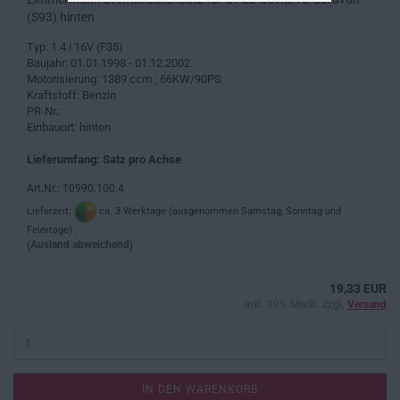
(S93) hinten
Typ: 1.4 i 16V (F35)
Baujahr: 01.01.1998 - 01.12.2002
Motorisierung: 1389 ccm ; 66KW/90PS
Kraftstoff: Benzin
PR-Nr.:
Einbauort: hinten
Lieferumfang: Satz pro Achse
Art.Nr.: 10990.100.4
Lieferzeit:
ca. 3 Werktage (ausgenommen Samstag, Sonntag und
Feiertage) .
(Ausland abweichend)
19,33 EUR
inkl. 19% MwSt. zzgl.
Versand
IN DEN WARENKORB