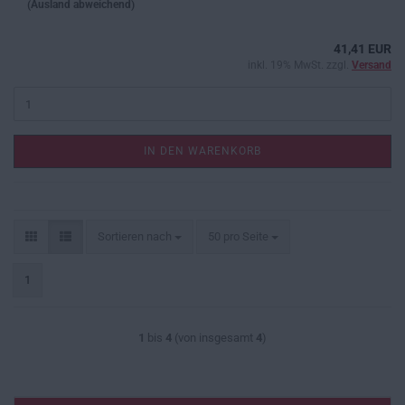
(Ausland abweichend)
41,41 EUR
inkl. 19% MwSt. zzgl.
Versand
IN DEN WARENKORB
Sortieren nach
pro Seite
Sortieren nach
50 pro Seite
1
1
bis
4
(von insgesamt
4
)