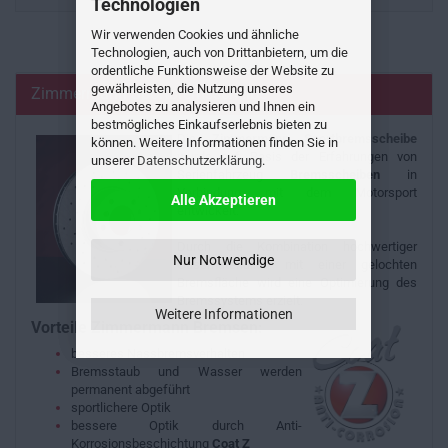
Technologien
Wir verwenden Cookies und ähnliche
Technologien, auch von Drittanbietern, um die
ordentliche Funktionsweise der Website zu
gewährleisten, die Nutzung unseres
Zimmermann Sportbremsscheibe
Angebotes zu analysieren und Ihnen ein
bestmögliches Einkaufserlebnis bieten zu
Die
Zimmermann
Sportbremsscheibe
können. Weitere Informationen finden Sie in
wurde auf Basis der Erfahrungen von
unserer
Datenschutzerklärung
.
Serienfahrzeug
Bremsscheiben
in
Verbindung mit dem Motorsport
Alle Akzeptieren
entwickelt.
Durch die Kombination hochwertiger
Nur Notwendige
Gussmaterialien mit einer gelochten
Bremsfläche wird eine Optimierung des
Bremssystems erzielt.
Weitere Informationen
Vorteile Zimmermann Bremsen:
besseres Nassbremsverhalten
Bremsstaub und Wasser werden
permanent abgeführt
sportlichere Optik
bessere Optik durch Anti-
Korrosionsbeschichtung
Coat Z