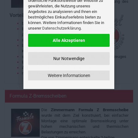
ordentliche Funktionsweise der Website zu
Bremsfläche wird eine Optimierung des
gewährleisten, die Nutzung unseres
Bremssystems erzielt.
Angebotes zu analysieren und Ihnen ein
Vorteile Zimmermann Bremsen:
bestmögliches Einkaufserlebnis bieten zu
können. Weitere Informationen finden Sie in
besseres Nassbremsverhalten
unserer
Datenschutzerklärung
.
Bremsstaub und Wasser werden
permanent abgeführt
sportlichere Optik
Alle Akzeptieren
bessere Optik durch Anti-
Korrosionsbeschichtung
Coat Z
spürbare Verbesserung der Bremsleistung Ihres Fahrzeuges
Nur Notwendige
Bremsenfading wird vermieden
Austausch der Originalscheibe 1:1 möglich
nicht eintragungspflichtig - ABE wird mitgeliefert
Weitere Informationen
Formula Z-Bremsscheiben
Die
Zimmermann Formula Z Bremsscheibe
wurde mit dem Ziel konstruiert, bei einfacher
Montage eine optimale Bremswirkung unter
hohen mechanischen und thermischen
Belastungen zu erreichen.
Die von Zimmermann entwickelte 2-teilige