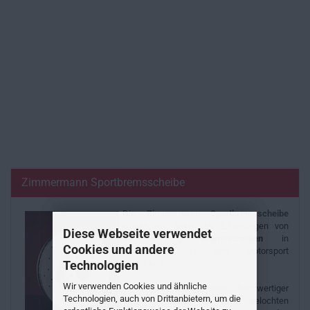
Zimmermann Sportbremsscheibe
Die
Zimmermann
Sportbremsscheibe
wurde auf Basis der Erfahrungen von
Diese Webseite verwendet
Serienfahrzeug
Bremsscheiben
in
Cookies und andere
Verbindung mit dem Motorsport
Technologien
entwickelt.
Wir verwenden Cookies und ähnliche
Durch die Kombination hochwertiger
Technologien, auch von Drittanbietern, um die
Gussmaterialien mit einer gelochten