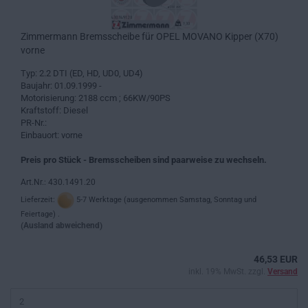
Zimmermann Bremsscheibe für OPEL MOVANO Kipper (X70)
vorne
Typ: 2.2 DTI (ED, HD, UD0, UD4)
Baujahr: 01.09.1999 -
Motorisierung: 2188 ccm ; 66KW/90PS
Kraftstoff: Diesel
PR-Nr.:
Einbauort: vorne
Preis pro Stück - Bremsscheiben sind paarweise zu wechseln.
Art.Nr.: 430.1491.20
Lieferzeit:
5-7 Werktage (ausgenommen Samstag, Sonntag und
Feiertage) .
(Ausland abweichend)
46,53 EUR
inkl. 19% MwSt. zzgl.
Versand