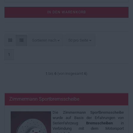
IN DEN WARENKORB
Sortieren nach
pro Seite
Sortieren nach
50 pro Seite
1
1
bis
6
(von insgesamt
6
)
Zimmermann Sportbremsscheibe
Die
Zimmermann
Sportbremsscheibe
wurde auf Basis der Erfahrungen von
Serienfahrzeug
Bremsscheiben
in
Verbindung mit dem Motorsport