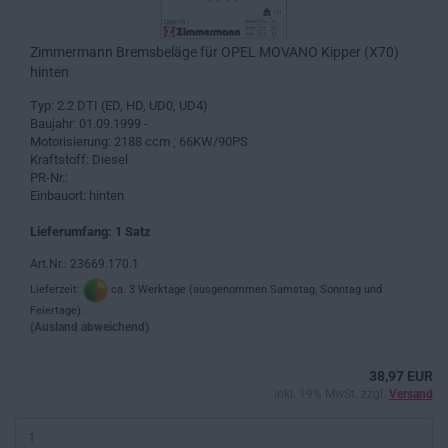
Zimmermann Bremsbeläge für OPEL MOVANO Kipper (X70)
hinten
Typ: 2.2 DTI (ED, HD, UD0, UD4)
Baujahr: 01.09.1999 -
Motorisierung: 2188 ccm ; 66KW/90PS
Kraftstoff: Diesel
PR-Nr.:
Einbauort: hinten
Lieferumfang: 1 Satz
Art.Nr.: 23669.170.1
Lieferzeit:
ca. 3 Werktage (ausgenommen Samstag, Sonntag und
Feiertage) .
(Ausland abweichend)
38,97 EUR
inkl. 19% MwSt. zzgl.
Versand