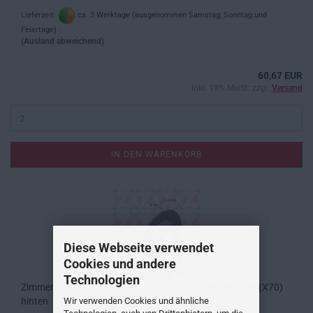
Lieferzeit:
ca. 3 Werktage (ausgenommen Samstag, Sonntag und
Feiertage) .
(Ausland abweichend)
60,67 EUR
inkl. 19% MwSt. zzgl.
Versand
IN DEN WARENKORB
Diese Webseite verwendet
Cookies und andere
Technologien
Zimmermann Bremsscheibe für OPEL MOVANO Kipper (X70)
hinten
Wir verwenden Cookies und ähnliche