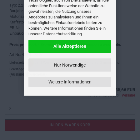
Technologien, auch von Drittanbietern, um die
Typ: 2.2 DTI (ED, HD, UD0, UD4)
ordentliche Funktionsweise der Website zu
Baujahr: 01.09.1999 -
gewährleisten, die Nutzung unseres
Motorisierung: 2188 ccm ; 66KW/90PS
Angebotes zu analysieren und Ihnen ein
Kraftstoff: Diesel
bestmögliches Einkaufserlebnis bieten zu
PR-Nr.:
können. Weitere Informationen finden Sie in
Einbauort: hinten
unserer
Datenschutzerklärung
.
Preis pro Stück - Bremsscheiben sind paarweise zu wechseln.
Alle Akzeptieren
Art.Nr.: 430.1492.20
Lieferzeit:
ca. 3 Werktage (ausgenommen Samstag, Sonntag und
Nur Notwendige
Feiertage) .
(Ausland abweichend)
Weitere Informationen
35,66 EUR
inkl. 19% MwSt. zzgl.
Versand
IN DEN WARENKORB