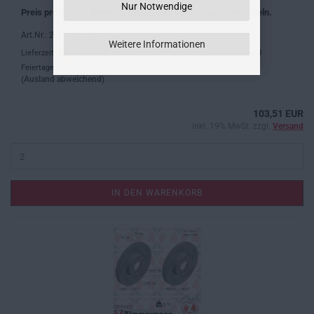
Nur Notwendige
Preis pro Stück - Bremsscheiben sind paarweise zu wechseln.
Art.Nr.: 250.1360.53
Weitere Informationen
Lieferzeit:
5-7 Werktage (ausgenommen Samstag, Sonntag und
Feiertage) .
(Ausland abweichend)
103,51 EUR
inkl. 19% MwSt. zzgl.
Versand
IN DEN WARENKORB