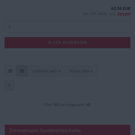
62,56 EUR
inkl. 19% MwSt. zzgl.
Versand
IN DEN WARENKORB
Sortieren nach
pro Seite
Sortieren nach
50 pro Seite
1
1
bis
10
(von insgesamt
10
)
Zimmermann Sportbremsscheibe