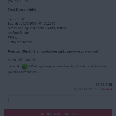
(WA6) hinten
Coat Z beschichtet
Typ: 2.0 TDCi
Baujahr: 01.05.2006 - 01.06.2015
Motorisierung: 1997 ccm ; 96KW/130PS
Kraftstoff: Diesel
PR-Nr.:
Einbauort: hinten
Preis pro Stück - Bremsscheiben sind paarweise zu wechseln.
Art.Nr.: 250.1361.52
Lieferzeit:
1 Werktag (ausgenommen Samstag, Sonntag und Feiertage) .
(Ausland abweichend)
62,56 EUR
inkl. 19% MwSt. zzgl.
Versand
IN DEN WARENKORB