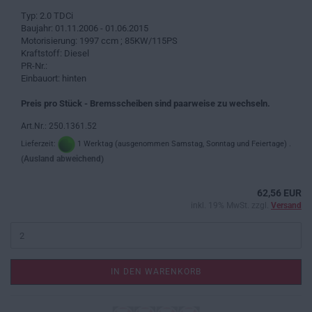
Typ: 2.0 TDCi
Baujahr: 01.11.2006 - 01.06.2015
Motorisierung: 1997 ccm ; 85KW/115PS
Kraftstoff: Diesel
PR-Nr.:
Einbauort: hinten
Preis pro Stück - Bremsscheiben sind paarweise zu wechseln.
Art.Nr.: 250.1361.52
Lieferzeit:
1 Werktag (ausgenommen Samstag, Sonntag und Feiertage) .
(Ausland abweichend)
62,56 EUR
inkl. 19% MwSt. zzgl.
Versand
IN DEN WARENKORB