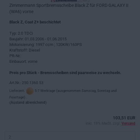
Zimmermann Sportbremsscheibe Black Z für FORD GALAXY II
(WA6) vorne
Black Z, Coat Z+ beschichtet
Typ: 2.0 TDCi
Baujahr: 01.03.2006 - 01.06.2015
Motorisierung: 1997 ccm ; 120KW/163PS
Kraftstoff: Diesel
PR-Nr.:
Einbauort: vorne
Preis pro Stück - Bremsscheiben sind paarweise zu wechseln.
Art.Nr.: 250.1360.53
Lieferzeit:
5-7 Werktage (ausgenommen Samstag, Sonntag und
Feiertage) .
(Ausland abweichend)
103,51 EUR
inkl. 19% MwSt. zzgl.
Versand