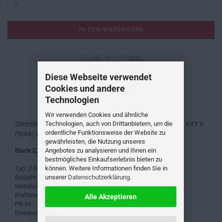
IN DEN WARENKORB
Diese Webseite verwendet
Cookies und andere
Technologien
Wir verwenden Cookies und ähnliche
Zimmermann Sportbremsscheibe Black Z für FORD GALAXY II
Technologien, auch von Drittanbietern, um die
ordentliche Funktionsweise der Website zu
(WA6) vorne
gewährleisten, die Nutzung unseres
Black Z, Coat Z+ beschichtet
Angebotes zu analysieren und Ihnen ein
bestmögliches Einkaufserlebnis bieten zu
Typ: 2.0 TDCi
können. Weitere Informationen finden Sie in
Baujahr: 01.11.2006 - 01.06.2015
unserer
Datenschutzerklärung
.
Motorisierung: 1997 ccm ; 85KW/115PS
Kraftstoff: Diesel
Alle Akzeptieren
PR-Nr.:
Einbauort: vorne