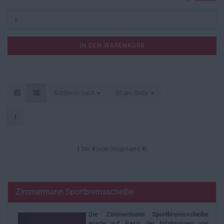
IN DEN WARENKORB
Sortieren nach
pro Seite
Sortieren nach
50 pro Seite
1
1
bis
4
(von insgesamt
4
)
Zimmermann Sportbremsscheibe
Die
Zimmermann
Sportbremsscheibe
wurde auf Basis der Erfahrungen von