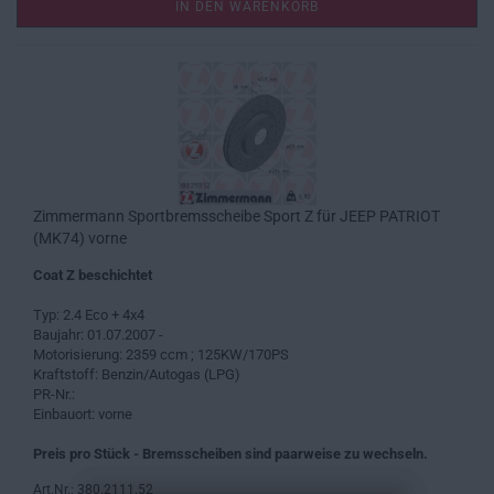
IN DEN WARENKORB
Zimmermann Sportbremsscheibe Sport Z für JEEP PATRIOT
(MK74) vorne
Coat Z beschichtet
Typ: 2.4 Eco + 4x4
Baujahr: 01.07.2007 -
Motorisierung: 2359 ccm ; 125KW/170PS
Kraftstoff: Benzin/Autogas (LPG)
PR-Nr.:
Einbauort: vorne
Preis pro Stück - Bremsscheiben sind paarweise zu wechseln.
Art.Nr.: 380.2111.52