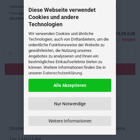
Lieferzeit:
5-7 Werktage (ausgenommen Samstag, Sonntag und
Diese Webseite verwendet
Feiertage) .
Cookies und andere
(Ausland abweichend)
Technologien
Wir verwenden Cookies und ähnliche
78,99 EUR
Technologien, auch von Drittanbietern, um die
inkl. 19% MwSt. zzgl.
Versand
ordentliche Funktionsweise der Website zu
gewährleisten, die Nutzung unseres
Angebotes zu analysieren und Ihnen ein
bestmögliches Einkaufserlebnis bieten zu
können. Weitere Informationen finden Sie in
IN DEN WARENKORB
unserer
Datenschutzerklärung
.
Alle Akzeptieren
Nur Notwendige
Weitere Informationen
Zimmermann Bremsbeläge für JEEP PATRIOT (MK74) vorne
Typ: 2.4 Eco + 4x4