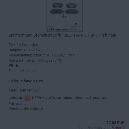
Zimmermann Bremsbeläge für JEEP PATRIOT (MK74) hinten
Typ: 2.4 Eco + 4x4
Baujahr: 01.07.2007 -
Motorisierung: 2359 ccm ; 125KW/170PS
Kraftstoff: Benzin/Autogas (LPG)
PR-Nr.:
Einbauort: hinten
Lieferumfang: 1 Satz
Art.Nr.: 24014.155.1
Lieferzeit:
5-7 Werktage (ausgenommen Samstag, Sonntag und
Feiertage) .
(Ausland abweichend)
27,83 EUR
inkl. 19% MwSt. zzgl.
Versand