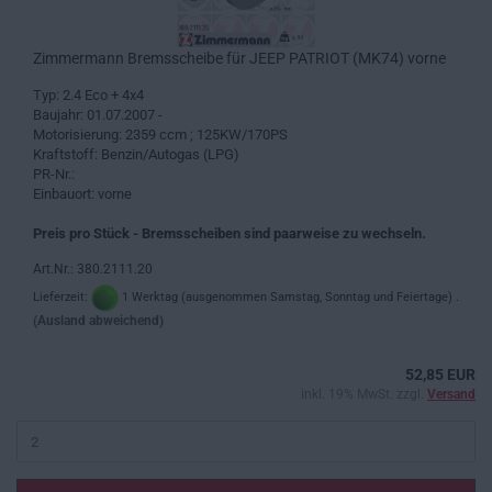
Zimmermann Bremsscheibe für JEEP PATRIOT (MK74) vorne
Typ: 2.4 Eco + 4x4
Baujahr: 01.07.2007 -
Motorisierung: 2359 ccm ; 125KW/170PS
Kraftstoff: Benzin/Autogas (LPG)
PR-Nr.:
Einbauort: vorne
Preis pro Stück - Bremsscheiben sind paarweise zu wechseln.
Art.Nr.: 380.2111.20
Lieferzeit:
1 Werktag (ausgenommen Samstag, Sonntag und Feiertage) .
(Ausland abweichend)
52,85 EUR
inkl. 19% MwSt. zzgl.
Versand