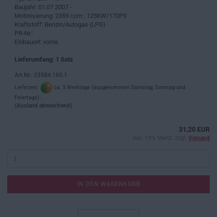
Baujahr: 01.07.2007 -
Motorisierung: 2359 ccm ; 125KW/170PS
Kraftstoff: Benzin/Autogas (LPG)
PR-Nr.:
Einbauort: vorne
Lieferumfang: 1 Satz
Art.Nr.: 23584.160.1
Lieferzeit:
ca. 3 Werktage (ausgenommen Samstag, Sonntag und
Feiertage) .
(Ausland abweichend)
31,20 EUR
inkl. 19% MwSt. zzgl.
Versand
IN DEN WARENKORB