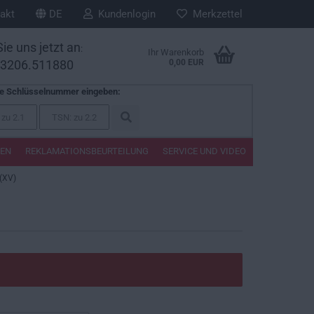
akt
DE
Kundenlogin
Merkzettel
ie uns jetzt an
:
Ihr Warenkorb
33206.511880
0,00 EUR
te Schlüsselnummer eingeben:
TEN
REKLAMATIONSBEURTEILUNG
SERVICE UND VIDEO
(XV)