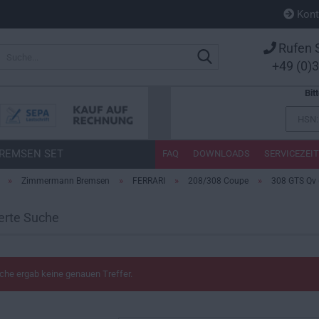
Kont
Rufen S
Suche...
+49 (0)
Bit
REMSEN SET
FAQ
DOWNLOADS
SERVICEZEI
»
»
»
»
Zimmermann Bremsen
FERRARI
208/308 Coupe
308 GTS Qv 
erte Suche
che ergab keine genauen Treffer.