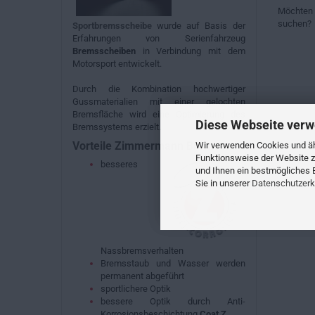
MÖCHTE
Möchten 
SIE
suchen?
Sportbremsscheibe
wurde auf Basis der
NOCH
Erfahrungen von Serienfahrzeug
EINMAL
Bremsscheiben
in Verbindung mit dem
SUCHEN
Motorsport entwickelt.
Durch die Kombination hochwertiger
Gussmaterialien mit einer gelochten
Bremsfläche wird eine Optimierung des
Diese Webseite verw
Bremssystems erzielt.
Vorteile Zimmermann Bremsen:
Wir verwenden Cookies und ähn
Funktionsweise der Website z
besseres
und Ihnen ein bestmögliches E
Sie in unserer
Datenschutzerk
Nassbremsverhalten
Bremsstaub und Wasser werden
permanent abgeführt
sportlichere Optik
bessere Optik durch Anti-
Korrosionsbeschichtung
Coat Z