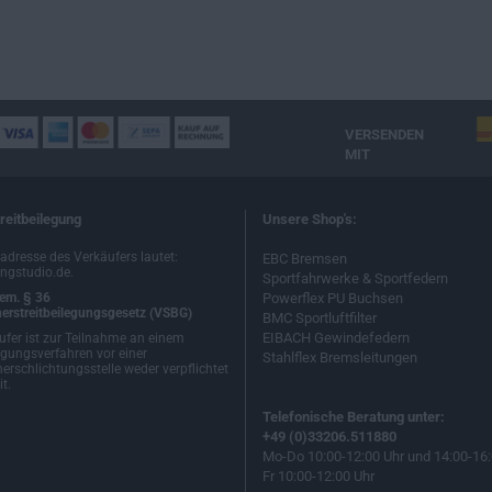
VERSENDEN
MIT
reitbeilegung
Unsere Shop's:
ladresse des Verkäufers lautet:
EBC Bremsen
ngstudio.de.
Sportfahrwerke & Sportfedern
em. § 36
Powerflex PU Buchsen
erstreitbeilegungsgesetz (VSBG)
BMC Sportluftfilter
EIBACH Gewindefedern
ufer ist zur Teilnahme an einem
egungsverfahren vor einer
Stahlflex Bremsleitungen
erschlichtungsstelle weder verpflichtet
t.
Telefonische Beratung unter:
+49 (0)33206.511880
Mo-Do 10:00-12:00 Uhr und 14:00-16:
Fr 10:00-12:00 Uhr